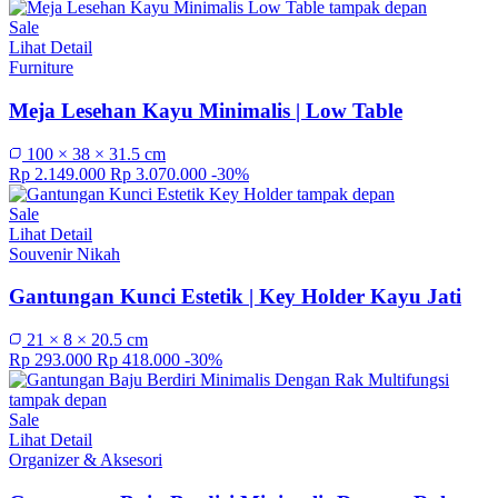
Sale
Lihat Detail
Furniture
Meja Lesehan Kayu Minimalis | Low Table
100 × 38 × 31.5 cm
Rp 2.149.000
Rp 3.070.000
-30%
Sale
Lihat Detail
Souvenir Nikah
Gantungan Kunci Estetik | Key Holder Kayu Jati
21 × 8 × 20.5 cm
Rp 293.000
Rp 418.000
-30%
Sale
Lihat Detail
Organizer & Aksesori